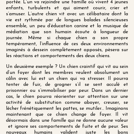
portée. L’un va rejoindre une famille où vivent 4 jeunes
enfants, turbulents et qui aiment courir, crier et
s’amuser. L’autre chien vit avec un célibataire dont la
vie est rythmée par de longues balades silencieuses
ensemble, un peu d’éducation canine et la musique de
médiation que son humain écoute à longueur de
journée. Même si chaque chien a son propre
tempérament, l’influence de ces deux environnements
imaginés à dessein complètement opposés, pèsera sur
les réactions et comportements des deux chiens.
Un deuxième exemple ? Un chien craintif qui vit au sein
d’un foyer dont les membres veulent absolument un
câlin avec lui est un chien qui va stresser. Il pourra
tenter de fuir, de grogner s’il se sent acculé et
prisonnier ou s’immobiliser par peur. Dans un dernier
cas, le chien pourra réorienter sur attention sur une
activité de substitution comme aboyer, creuser, se
lécher frénétiquement les pattes, se mutiler… Imaginons
maintenant que ce chien change de foyer. Il vit
désormais dans une famille qui ne donne aucune valeur
et ignore ses comportements de fuite et de peur. Ses
nouveaux humains valident juste les bons