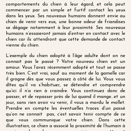
comportements du chien à leur égard, et cela peut
commencer par un simple et furtif contact les yeux
dans les yeux. Ses nouveaux humains donnent envie au
chien de venir vers eux, une bonne odeur de friandises
se dégage notamment à leur proximité. Ses nouveaux
humains n’essaieront jamais d’entrer en contact avec le
chien car ils attendront que cette demande de contact
vienne du chien.
L’exemple du chien adopté à l’âge adulte dont on ne
connait pas le passé ? Votre nouveau chien est un
amour. Vous l’avez récemment adopté et tout se passe
très bien. C’est vrai, sauf au moment de la gamelle car
il grogne dès que vous passez à côté de lui. Vous vous
dîtes qu’il va s’habituer, se détendre et comprendre
qu’ici il n’a rien à craindre. Vous continuez donc de
passer, et de repasser près de lui quand il mange…et un
jour, sans rien avoir vu venir, il vous a mordu le mollet.
Prendre en compte les éventuelles traces d’un passé
qu’on ne connait pas, c’est savoir tenir compte de ce
que vous communique votre chien. Dans cette
illustration, ce chien a associé la proximité de l’humain à