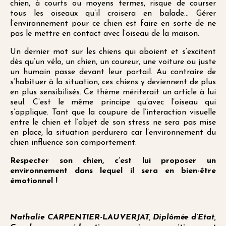
chien, à courts ou moyens termes, risque de courser
tous les oiseaux qu’il croisera en balade… Gérer
l’environnement pour ce chien est faire en sorte de ne
pas le mettre en contact avec l’oiseau de la maison.
Un dernier mot sur les chiens qui aboient et s’excitent
dès qu’un vélo, un chien, un coureur, une voiture ou juste
un humain passe devant leur portail. Au contraire de
s’habituer à la situation, ces chiens y deviennent de plus
en plus sensibilisés. Ce thème mériterait un article à lui
seul. C’est le même principe qu’avec l’oiseau qui
s’applique. Tant que la coupure de l’interaction visuelle
entre le chien et l’objet de son stress ne sera pas mise
en place, la situation perdurera car l’environnement du
chien influence son comportement.
Respecter son chien, c’est lui proposer un
environnement dans lequel il sera en bien-être
émotionnel !
Nathalie CARPENTIER-LAUVERJAT, Diplômée d’Etat,