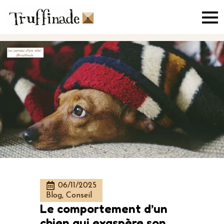
Skip
to
main
content
06/11/2025
Blog, Conseil
Le comportement d’un
chien qui exaspère son