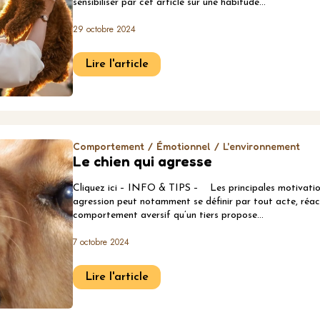
sensibiliser par cet article sur une habitude…
29 octobre 2024
Lire l'article
Comportement
Émotionnel
L'environnement
Le chien qui agresse
Cliquez ici – INFO & TIPS – Les principales motivation
agression peut notamment se définir par tout acte, réac
comportement aversif qu’un tiers propose…
7 octobre 2024
Lire l'article