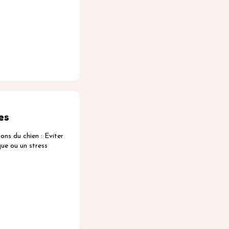
es
ns du chien : Eviter
que ou un stress