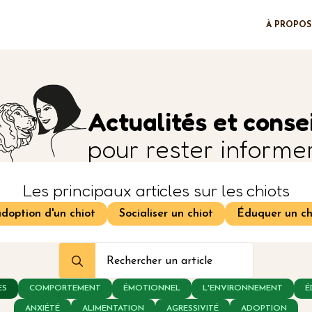
À PROPOS
Actualités et conse
pour rester informe
Les principaux articles sur les chiots
adoption d'un chiot
Socialiser un chiot
Éduquer un ch
Search
for:
ES
COMPORTEMENT
ÉMOTIONNEL
L'ENVIRONNEMENT
É
ANXIÉTÉ
ALIMENTATION
AGRESSIVITÉ
ADOPTION