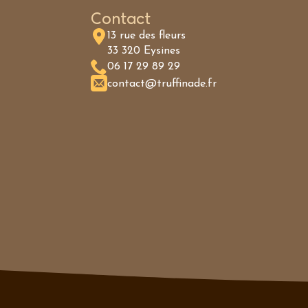
Contact
13 rue des fleurs
33 320 Eysines
06 17 29 89 29
contact@truffinade.fr