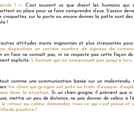
arole ! »
. C’est souvent ce que disent les humains qui s
ttent en place pour se faire comprendre d’eux. S’assoir deva
e croquettes, sur la porte ou encore donner la patte sont de
te !
 d’autres attitudes moins mignonnes et plus stressantes pou
à sa disposition un certain nombre de signaux de commun
n en face ne connaît pas, ni ne respecte pas cette façon de s
ment explicite.
L’humain qui ne comprenait pas jusqu’à lors
out comme une communication basée sur un malentendu, son
ien.
Un chien qui grogne est juste en train d’essayer d’expl
’aise dans la situation.
Si un chien grogne, il prévient que si
use, mettre un peu de distance, ne pas donner de valeur à l’
 le retour au calme, demandez vous ce qui s’est passé et 
thode positive !