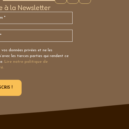
re à la Newsletter
vos données privées et ne les
avec les tierces parties qui rendent ce
le.
Lire notre politique de
té.