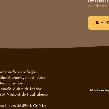
service possib
confidentiali
ordeaux
Bassens
Bègles
Blanc
Cenon
Eysines
Floirac
Médoc
Lormont
ssac
St Aubin de Médoc
Mentions lég
s
St Vincent de Paul
Talence
 des Fleurs 33 320 EYSINES