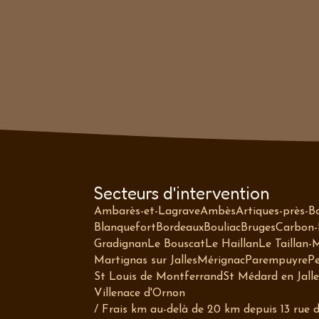
Secteurs d'intervention
Ambarès-et-Lagrave
Ambès
Artiques-près-B
Blanquefort
Bordeaux
Bouliac
Bruges
Carbon-
Gradignan
Le Bouscat
Le Haillan
Le Taillan-
Martignas sur Jalles
Mérignac
Parempuyre
Pe
St Louis de Montferrand
St Médard en Jalle
Villenace d'Ornon
/ Frais km au-delà de 20 km depuis 13 rue