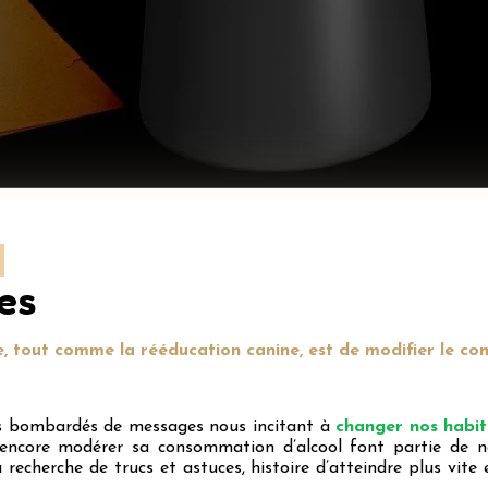
es
ne, tout comme la rééducation canine, est de modifier le c
s bombardés de messages nous incitant à
changer nos habi
encore modérer sa consommation d’alcool font partie de n
echerche de trucs et astuces, histoire d’atteindre plus vite 