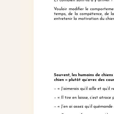
Et combien sont-ils à y arriver ?
Vouloir modifier le comportemen
temps, de la compétence, de la 
entretenir la motivation du chie
Souvent, les humains de chien
chien » plutôt qu’avec des cour
– « J’aimerais qu’il aille et qu’i
– « Il tire en laisse, c’est atroc
– « J’en ai assez qu’il quémande 