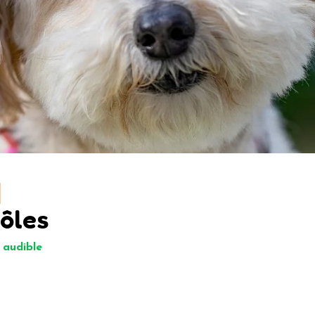
rôles
n audible