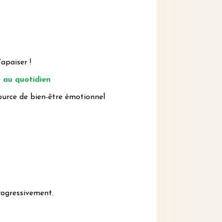
’apaiser !
e au quotidien
ource de bien-être émotionnel
rogressivement.