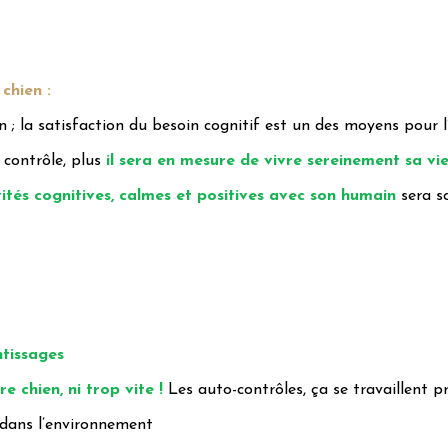
chien :
en ; la satisfaction du besoin cognitif est un des moyens pour l
 contrôle, plus
il sera en mesure de vivre sereinement sa vi
vités cognitives, calmes et positives avec son humain
sera s
ntissages
 chien, ni trop vite !
Les auto-contrôles, ça se travaillent p
r dans l’environnement