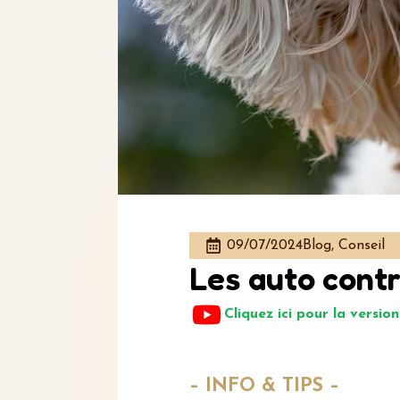
09/07/2024
Blog, Conseil
Les auto cont
Cliquez ici pour la versio
– INF
O
&
TIPS –