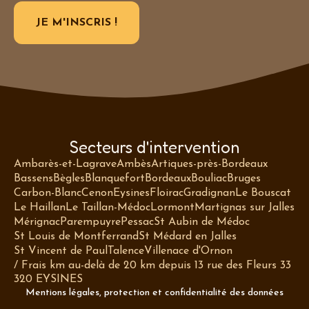
Secteurs d'intervention
Ambarès-et-Lagrave
Ambès
Artiques-près-Bordeaux
Bassens
Bègles
Blanquefort
Bordeaux
Bouliac
Bruges
Carbon-Blanc
Cenon
Eysines
Floirac
Gradignan
Le Bouscat
Le Haillan
Le Taillan-Médoc
Lormont
Martignas sur Jalles
Mérignac
Parempuyre
Pessac
St Aubin de Médoc
St Louis de Montferrand
St Médard en Jalles
St Vincent de Paul
Talence
Villenace d'Ornon
/ Frais km au-delà de 20 km depuis 13 rue des Fleurs 33
320 EYSINES
Mentions légales, protection et confidentialité des données