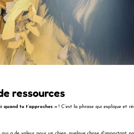
de ressources
’ai quand tu t’approches »
! C’est la phrase qui explique et r
qui a de valeur pour un chien, quelque chose d’important pou