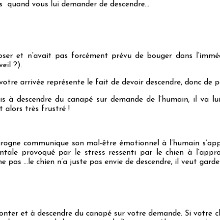
s quand vous lui demander de descendre…
poser et n’avait pas forcément prévu de bouger dans l’im
eil ?).
 votre arrivée représente le fait de devoir descendre, donc de 
is à descendre du canapé sur demande de l’humain, il va lui 
 alors très frustré !
 grogne communique son mal-être émotionnel à l’humain s’ap
tale provoqué par le stress ressenti par le chien à l’appro
ne pas …le chien n’a juste pas envie de descendre, il veut gard
onter et à descendre du canapé sur votre demande. Si votre ch