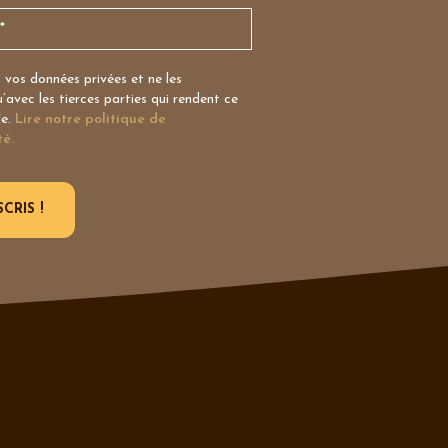
vos données privées et ne les
avec les tierces parties qui rendent ce
le.
Lire notre politique de
té.