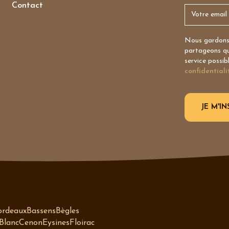
Contact
Nous gardons 
partageons qu’
service possib
confidentiali
ordeaux
Bassens
Bègles
Blanc
Cenon
Eysines
Floirac