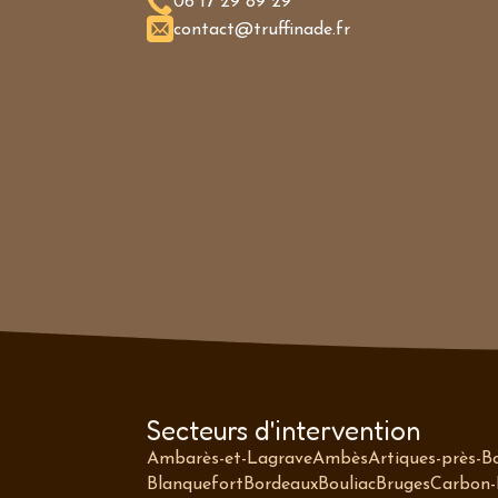
06 17 29 89 29
contact@truffinade.fr
Secteurs d'intervention
Ambarès-et-Lagrave
Ambès
Artiques-près-B
Blanquefort
Bordeaux
Bouliac
Bruges
Carbon-