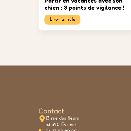
Partir en vacances avec son
chien : 3 points de vigilance !
Lire l'article
Contact
13 rue des fleurs
33 320 Eysines