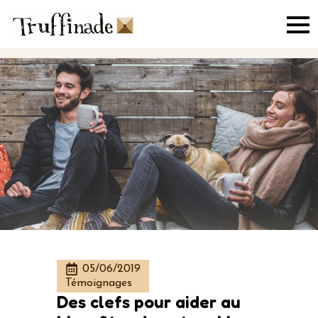
Skip
to
main
content
05/06/2019
Témoignages
Des clefs pour aider au