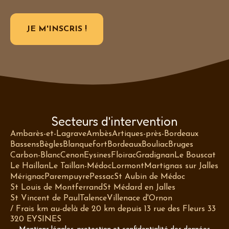
Secteurs d'intervention
Ambarès-et-Lagrave
Ambès
Artiques-près-Bordeaux
Bassens
Bègles
Blanquefort
Bordeaux
Bouliac
Bruges
Carbon-Blanc
Cenon
Eysines
Floirac
Gradignan
Le Bouscat
Le Haillan
Le Taillan-Médoc
Lormont
Martignas sur Jalles
Mérignac
Parempuyre
Pessac
St Aubin de Médoc
St Louis de Montferrand
St Médard en Jalles
St Vincent de Paul
Talence
Villenace d'Ornon
/ Frais km au-delà de 20 km depuis 13 rue des Fleurs 33
320 EYSINES