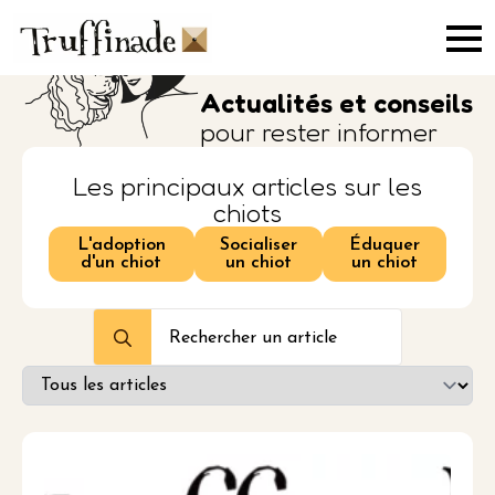
Skip
to
main
content
Actualités et conseils
pour rester informer
Les principaux articles sur les
chiots
L'adoption
Socialiser
Éduquer
d'un chiot
un chiot
un chiot
Search
for: