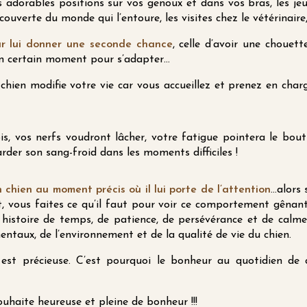
es adorables positions sur vos genoux et dans vos bras, les jeu
uverte du monde qui l’entoure, les visites chez le vétérinaire,
ur lui donner une seconde chance
, celle d’avoir une choue
 un certain moment pour s’adapter…
hien modifie votre vie car vous accueillez et prenez en charg
s, vos nerfs voudront lâcher, votre fatigue pointera le bout
arder son sang-froid dans les moments difficiles !
chien au moment précis où il lui porte de l’attention
…alors 
 vous faites ce qu’il faut pour voir ce comportement gênan
histoire de temps, de patience, de persévérance et de calme
entaux, de l’environnement et de la qualité de vie du chien.
est précieuse. C’est pourquoi le bonheur au quotidien de ce
souhaite heureuse et pleine de bonheur !!!