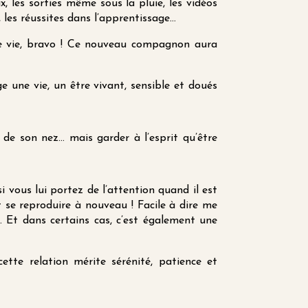
x, les sorties même sous la pluie, les vidéos
 les réussites dans l’apprentissage…
tte vie, bravo ! Ce nouveau compagnon aura
e une vie, un être vivant, sensible et doués
 de son nez… mais garder à l’esprit qu’être
si vous lui portez de l’attention quand il est
t se reproduire à nouveau !
Facile à dire me
. Et dans certains cas, c’est également une
tte relation mérite sérénité, patience et