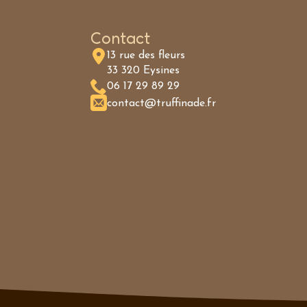
Contact
13 rue des fleurs
33 320 Eysines
06 17 29 89 29
contact@truffinade.fr