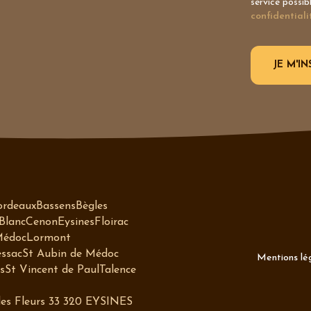
service possib
confidentiali
ordeaux
Bassens
Bègles
Blanc
Cenon
Eysines
Floirac
Médoc
Lormont
ssac
St Aubin de Médoc
Mentions lég
s
St Vincent de Paul
Talence
 des Fleurs 33 320 EYSINES