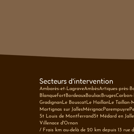
Secteurs d'intervention
Ambarès-et-Lagrave
Ambès
Artiques-près-B
Blanquefort
Bordeaux
Bouliac
Bruges
Carbon-
Gradignan
Le Bouscat
Le Haillan
Le Taillan-
Martignas sur Jalles
Mérignac
Parempuyre
Pe
St Louis de Montferrand
St Médard en Jalle
Villenace d'Ornon
/ Frais km au-delà de 20 km depuis 13 rue