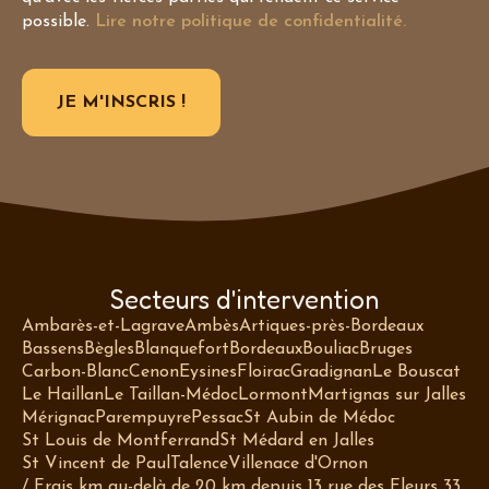
possible.
Lire notre politique de confidentialité.
Secteurs d'intervention
Ambarès-et-Lagrave
Ambès
Artiques-près-Bordeaux
Bassens
Bègles
Blanquefort
Bordeaux
Bouliac
Bruges
Carbon-Blanc
Cenon
Eysines
Floirac
Gradignan
Le Bouscat
Le Haillan
Le Taillan-Médoc
Lormont
Martignas sur Jalles
Mérignac
Parempuyre
Pessac
St Aubin de Médoc
St Louis de Montferrand
St Médard en Jalles
St Vincent de Paul
Talence
Villenace d'Ornon
/ Frais km au-delà de 20 km depuis 13 rue des Fleurs 33