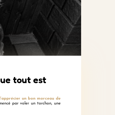
que tout est
 d’apprécier un bon morceau de
encé par voler un torchon, une