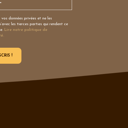
vos données privées et ne les
avec les tierces parties qui rendent ce
le.
Lire notre politique de
té.