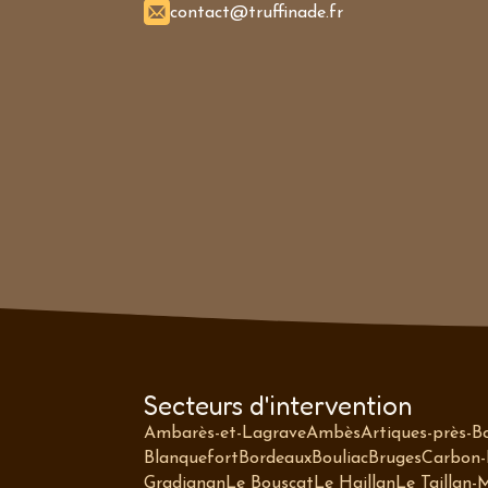
contact@truffinade.fr
Secteurs d'intervention
Ambarès-et-Lagrave
Ambès
Artiques-près-B
Blanquefort
Bordeaux
Bouliac
Bruges
Carbon-
Gradignan
Le Bouscat
Le Haillan
Le Taillan-