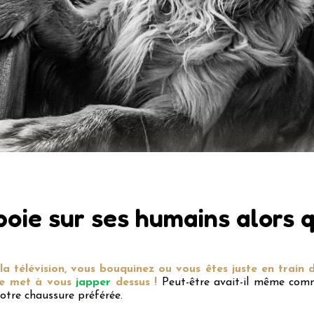
boie sur ses humains alors 
la télévision, vous bouquinez ou vous êtes juste en train
se met à vous
japper
dessus !
Peut-être avait-il même comm
otre chaussure préférée.