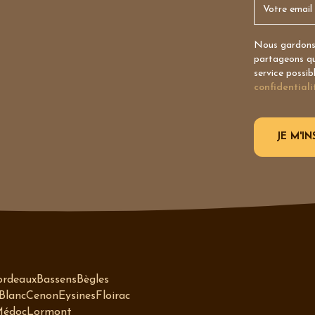
Nous gardons 
partageons qu’
service possib
confidentiali
ordeaux
Bassens
Bègles
Blanc
Cenon
Eysines
Floirac
Médoc
Lormont