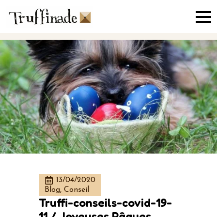
Skip
to
main
content
13/04/2020
Blog, Conseil
Truffi-conseils-covid-19-
11 / Joyeuses Pâques