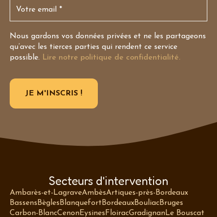
Nous gardons vos données privées et ne les partageons
qu’avec les tierces parties qui rendent ce service
possible.
Lire notre politique de confidentialité.
Secteurs d'intervention
Ambarès-et-Lagrave
Ambès
Artiques-près-Bordeaux
Bassens
Bègles
Blanquefort
Bordeaux
Bouliac
Bruges
Carbon-Blanc
Cenon
Eysines
Floirac
Gradignan
Le Bouscat