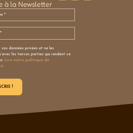
re à la Newsletter
vos données privées et ne les
avec les tierces parties qui rendent ce
le.
Lire notre politique de
té.