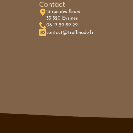
Contact
13 rue des fleurs
33 320 Eysines
06 17 29 89 29
contact@truffinade.fr