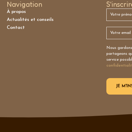
Navigation
S'inscri
À propos
Actualités et conseils
Contact
Nous gardons 
partageons qu’
service possib
confidentiali